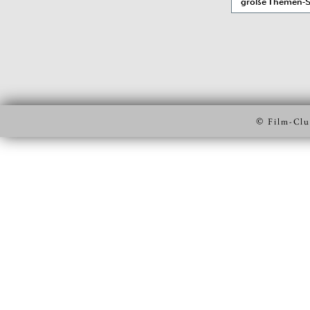
große Themen-Se
©
Film-Clu